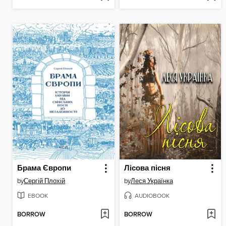
Брама Європи
Лісова пісня
by
Сергій Плохій
by
Леся Українка
EBOOK
AUDIOBOOK
BORROW
BORROW