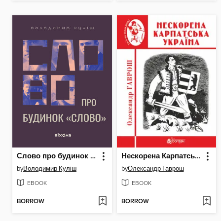
Слово про будинок «Слово»
Нескорена Карпатська Україна
by
Володимир Куліш
by
Олександр Гаврош
EBOOK
EBOOK
BORROW
BORROW