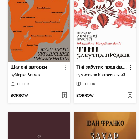
Шалені авторки
Тіні забутих предків. Новели
by
Марко Вовчок
by
Михайло Коцюбинський
EBOOK
EBOOK
BORROW
BORROW