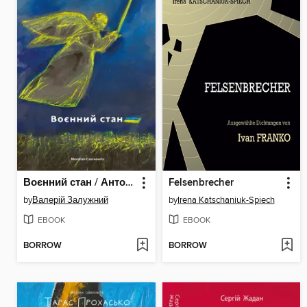
Воєнний стан / Антологія
Felsenbrecher
by
Валерій Залужний
by
Irena Katschaniuk-Spiech
EBOOK
EBOOK
BORROW
BORROW