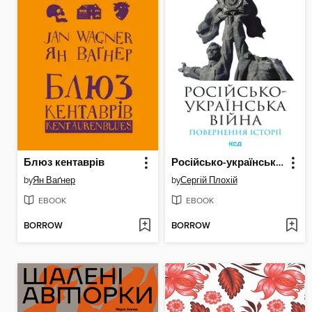
Блюз кентаврів
Російсько-українська війна
by
Ян Ваґнер
by
Сергій Плохій
EBOOK
EBOOK
BORROW
BORROW