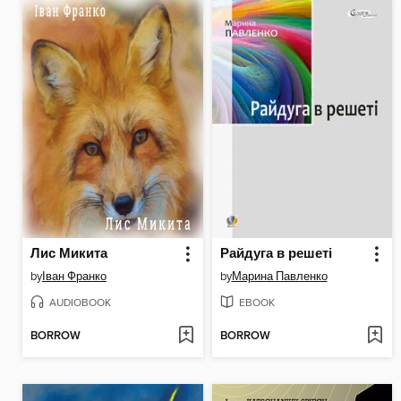
Лис Микита
Райдуга в решеті
by
Іван Франко
by
Марина Павленко
AUDIOBOOK
EBOOK
BORROW
BORROW