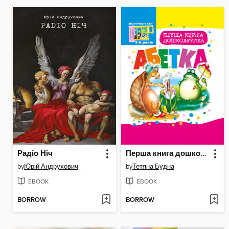
Радіо Ніч
Перша книга дошколярика.
by
Юрій Андрухович
by
Тетяна Будна
EBOOK
EBOOK
BORROW
BORROW