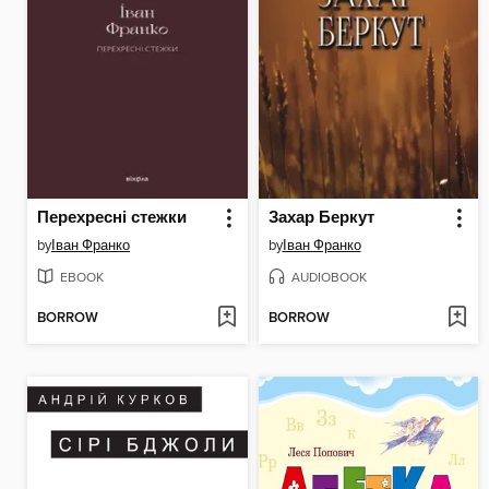
Перехресні стежки
Захар Беркут
by
Іван Франко
by
Іван Франко
EBOOK
AUDIOBOOK
BORROW
BORROW