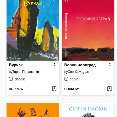
Бурчак
Ворошиловград
by
Тарас Прохасько
by
Сергій Жадан
EBOOK
EBOOK
BORROW
BORROW