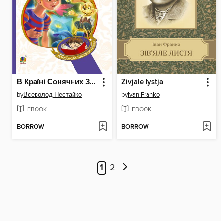
В Країні Сонячних Зайчиків
Zivjale lystja
by
Всеволод Нестайко
by
Ivan Franko
EBOOK
EBOOK
BORROW
BORROW
1
2