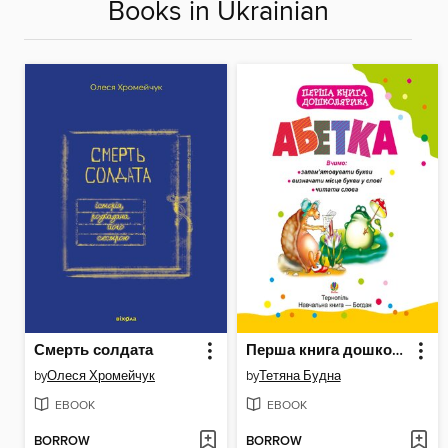
Books in Ukrainian
Смерть солдата
Перша книга дошколярика. Абетка.
by
Олеся Хромейчук
by
Тетяна Будна
EBOOK
EBOOK
BORROW
BORROW