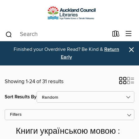
×
Finished your Overdrive Read? Be Kind &
Return
Early
Showing 1-24 of 31 results
Sort Results By
Filters
Книги українською мовою :